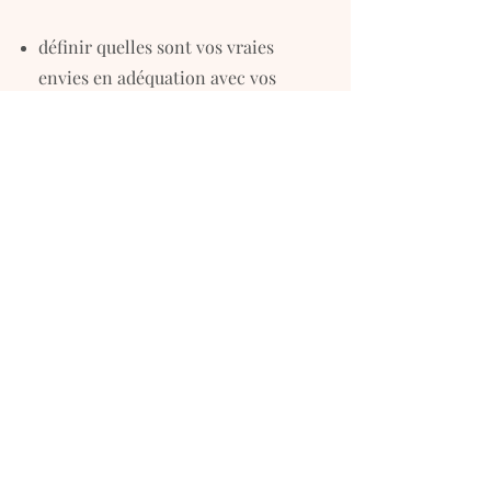
définir quelles sont vos vraies
envies en adéquation avec vos
valeurs profondes
apprendre comment manifester à
l'univers vos envies profondes
matérialiser vos rêves
continuer à penser positivement
+ 1 rdv en ligne / mois
+ échanges sms/vocaux
urgents
+ plan d'action et rituels
+ programme sur plusieurs mois
(sans engagement de durée)