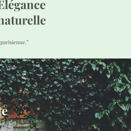
Élégance
naturelle
 parisienne.”
rte