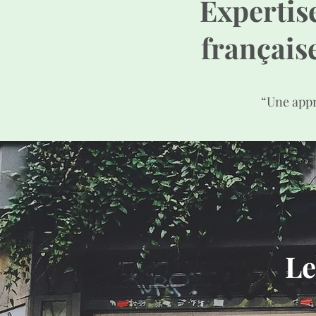
Expertis
français
“Une appr
Le