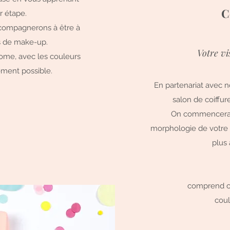
C
r étape.
ccompagnerons à être à
ils de make-up.
Votre vi
ome, avec les couleurs
ement possible.
En partenariat avec n
salon de coiffur
On commencera pa
morphologie de votre 
plus 
comprend co
coul