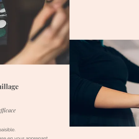
illage
fficace
isible.
ase en vous apprenant