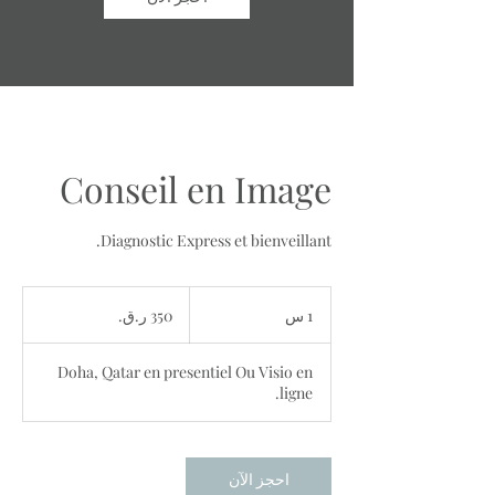
Conseil en Image
Diagnostic Express et bienveillant.
350
ريال
1 س
1
قطري
Doha, Qatar en presentiel Ou Visio en
ligne.
احجز الآن